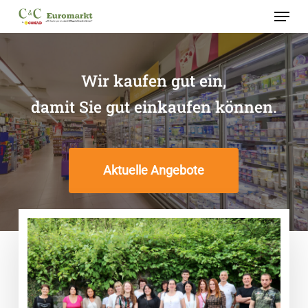
Skip
Menu
to
Close
main
Menu
content
Wir kaufen gut ein,
damit Sie gut einkaufen können.
Aktuelle Angebote